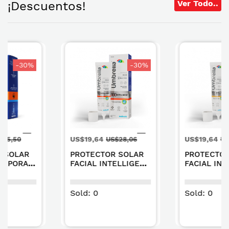
Ver Todo..
¡Descuentos!
-30%
-30%
US$19,64
US$19,64
US$28,06
US$28,06
PROTECTOR SOLAR
PROTECTOR SOLAR
FACIAL INTELLIGENT
FACIAL INTELLIGENT
NF SPF 10050G
FLUIDO NF SPF
50+50G
Sold: 0
Sold: 0