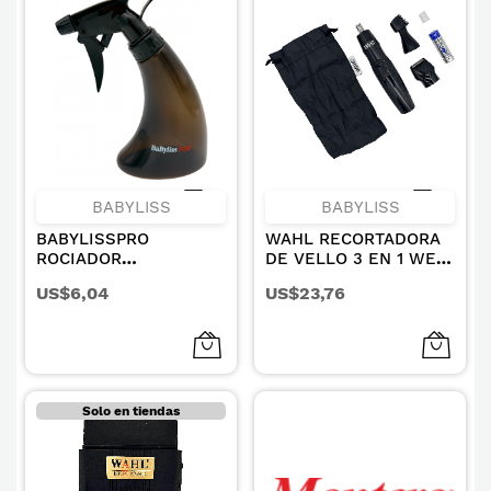
BABYLISS
BABYLISS
BABYLISSPRO
WAHL RECORTADORA
ROCIADOR
DE VELLO 3 EN 1 WET
PROFESIONAL DE
& DRY
US$6,04
US$23,76
AGUA ERGONÓMICO
Solo en tiendas