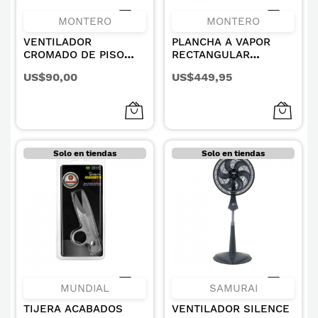
MONTERO
MONTERO
VENTILADOR
PLANCHA A VAPOR
CROMADO DE PISO
RECTANGULAR
16IN.-100W-
220V/60HZ 1600W
US$90,00
US$449,95
EVACUACION DE AIRE
80X30CM.
72M3 POR MIN-
1600RPM-110V/60H
Solo en tiendas
Solo en tiendas
MUNDIAL
SAMURAI
TIJERA ACABADOS
VENTILADOR SILENCE