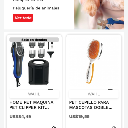
Peluquería de animales
Ver todo
Solo en tiendas
WAHL
WAHL
HOME PET MAQUINA
PET CEPILLO PARA
PET CLIPPER KIT
MASCOTAS DOBLE
3023915
LADO CERDAS
US$84,49
US$19,55
METALICAS Y NYLON