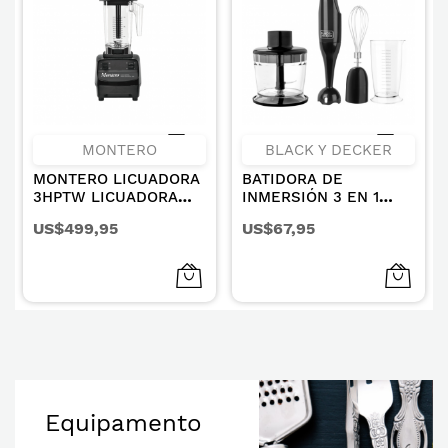
MONTERO
BLACK Y DECKER
MONTERO LICUADORA
BATIDORA DE
3HPTW LICUADORA
INMERSIÓN 3 EN 1
COMBO 2 VASOS 2LT +
2VELOCIDADES 200W
US$499,95
US$67,95
VASO 720CC Y 950CC
BD-HB2800B
Equipamento