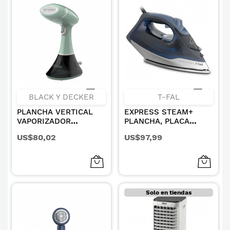
BLACK Y DECKER
T-FAL
PLANCHA VERTICAL
EXPRESS STEAM+
VAPORIZADOR
PLANCHA, PLACA
PLANCHA 1400W BD-
FRANCESA
US$80,02
US$97,99
HGS250-LA
Solo en tiendas