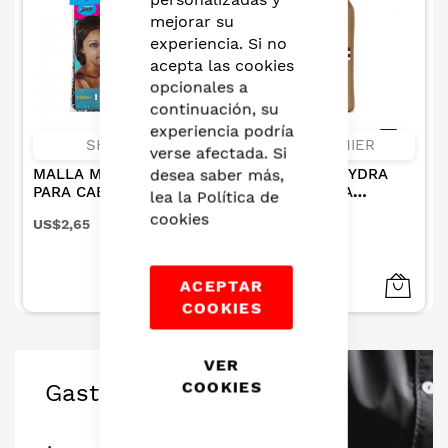
mejorar su
experiencia. Si no
acepta las cookies
opcionales a
continuación, su
experiencia podría
SHOCK
RECAMIER
verse afectada. Si
MALLA MEDIANA
SHAMPOO HYDRA
desea saber más,
PARA CABELLO
REPAIR PARA
lea la
Política de
COLOR CAFE X 3UN
CABELLOS SECOS Y
cookies
US$2,65
US$19,52
DANADOS 1000ML
ACEPTAR
COOKIES
VER
COOKIES
Gastronomía