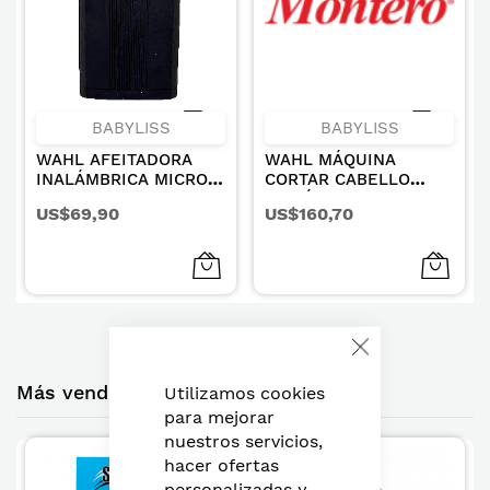
BABYLISS
BABYLISS
WAHL AFEITADORA
WAHL MÁQUINA
INALÁMBRICA MICRO
CORTAR CABELLO
POWER 7300 RPM
INALÁMBRICA
US$69,90
US$160,70
CUCHILLA T 100 MIN
Close
Cookie
Más vendidos montero
Bar
Utilizamos cookies
para mejorar
nuestros servicios,
hacer ofertas
personalizadas y