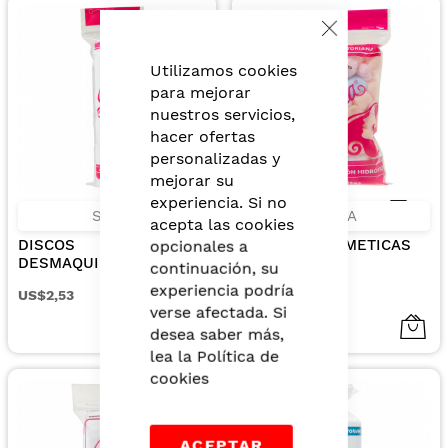
Close
Cookie
Bar
Utilizamos cookies
para mejorar
nuestros servicios,
hacer ofertas
personalizadas y
mejorar su
experiencia. Si no
SANA
SANA
acepta las cookies
DISCOS
MOTITAS COSMETICAS
opcionales a
DESMAQUILLANTES
100UN 30G
continuación, su
EXTRA ABSORBENTES
experiencia podría
US$2,53
US$1,54
100UN
verse afectada. Si
desea saber más,
lea la
Política de
cookies
ACEPTAR