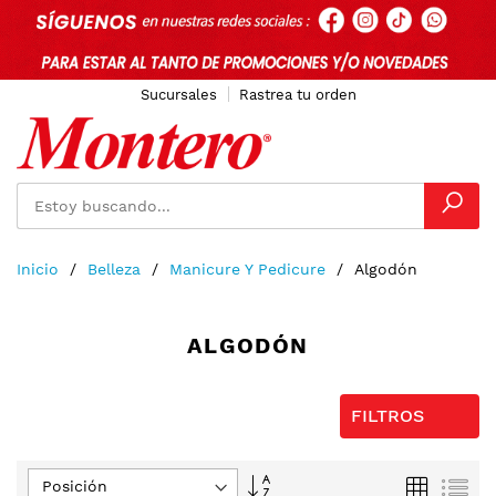
Sucursales
Rastrea tu orden
Ir
Inicio
Belleza
Manicure Y Pedicure
Algodón
al
contenido
ALGODÓN
FILTROS
Fijar
Parrilla
Lis