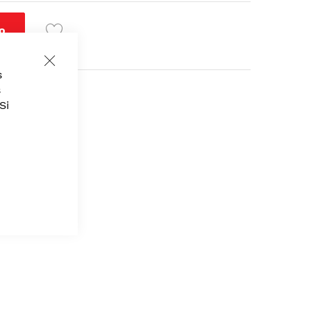
o
Close
s
Cookie
re
,
Belleza
Bar
s
Si