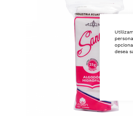
of
the
images
gallery
Utiliza
persona
opciona
desea s
Skip
to
the