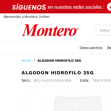
Bienvenido a Montero Online!
Descuentos
B
Ir
Inicio
ALGODON HIDROFILO 25G
al
contenido
ALGODON HIDROFILO 25G
SKU
BEL0401010000266
EAN
78610159
Skip
to
the
end