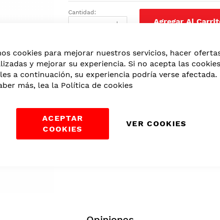
Cantidad:
Agregar Al Carrit
mos cookies para mejorar nuestros servicios, hacer oferta
Categorías:
Algodón
,
Manicure y Pedicu
lizadas y mejorar su experiencia. Si no acepta las cookie
les a continuación, su experiencia podría verse afectada. 
aber más, lea la
Política de cookies
ACEPTAR
VER COOKIES
COOKIES
Opiniones