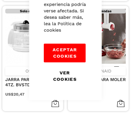
experiencia podría
verse afectada. Si
Solo en tiendas
Solo en tiendas
desea saber más,
lea la
Política de
cookies
ACEPTAR
COOKIES
OSTER
KITCHENAID
VER
COOKIES
JARRA PARA CAFETERA
ACCESORIO PARA MOLER
4TZ. BVSTDCDR5 B/R
CARNE
US$20,47
US$69,95