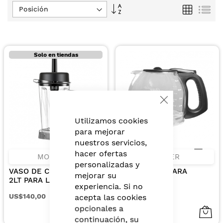
Fijar
Parrilla
Lis
Dirección
Descendente
Solo en tiendas
Close
Cookie
Bar
Utilizamos cookies
para mejorar
nuestros servicios,
hacer ofertas
MONTERO
OSTER
personalizadas y
VASO DE COPOLIESTER
JARRA 12TZ. PARA
mejorar su
2LT PARA LICUADORA
CAFETERA
experiencia. Si no
FRAPEADORA 3HP
BVSTDCDW12B O
US$140,00
US$24,02
acepta las cookies
SK12/13
opcionales a
continuación, su