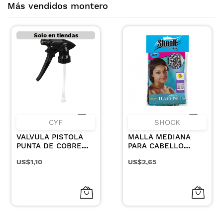
Más vendidos montero
Solo en tiendas
CYF
SHOCK
VALVULA PISTOLA
MALLA MEDIANA
PUNTA DE COBRE
PARA CABELLO
REMACHE METALICO
COLOR CAFE X 3UN
US$1,10
US$2,65
NEGRA