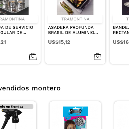
RAMONTINA
TRAMONTINA
T
A DE SERVICIO
ASADERA PROFUNDA
BANDE
NGULAR DE
BRASIL DE ALUMINIO
RECTA
INOXIDABLE
CON REVESTIMIENTO
ACERO 
,21
US$15,12
US$16
CM
INTERNO Y EXTERNO DE
49X33 
ANTIADHERENTE
STARFLON MAX GRAFITO
DE 40 CM Y 7.2 L
vendidos montero