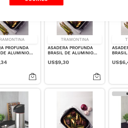
RAMONTINA
TRAMONTINA
T
RA PROFUNDA
ASADERA PROFUNDA
ASADE
 DE ALUMINIO
BRASIL DE ALUMINIO
BRASIL
VESTIMIENTO
CON REVESTIMIENTO
CON R
,34
US$9,30
US$6,
O Y EXTERNO DE
INTERNO Y EXTERNO DE
INTERN
DHERENTE
ANTIADHERENTE
ANTIA
ON MAX GRAFITO
STARFLON MAX GRAFITO
STARFL
 4.9 L
28 CM Y 3.3 L
DE 22 C
S