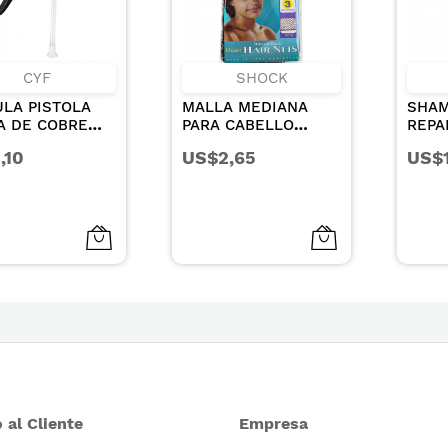
SHOCK
RECAMIER
ALLA MEDIANA
SHAMPOO HYDRA
ARA CABELLO
REPAIR PARA
OLOR CAFE X 3UN
CABELLOS SECOS Y
US$2,65
US$19,52
DANADOS 1000ML
 al Cliente
Empresa