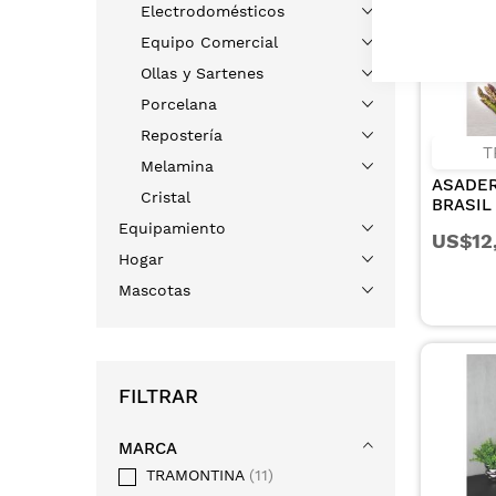
Electrodomésticos
Equipo Comercial
Ollas y Sartenes
Porcelana
Repostería
T
Melamina
ASADE
Cristal
BRASIL
CON RE
Equipamiento
US$12
INTERN
Hogar
ANTIA
STARFL
Mascotas
34 CM Y
FILTRAR
MARCA
TRAMONTINA
11