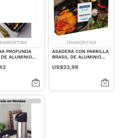
RAMONTINA
TRAMONTINA
RA PROFUNDA
ASADERA CON PARRILLA
 DE ALUMINIO
BRASIL DE ALUMINIO
EVESTIMIENTO
CON REVESTIMIENTO
42
US$23,99
O Y EXTERNO DE
INTERNO Y EXTERNO
DHERENTE
ANTIADHERENTE
ON MAX GRAFITO
STARFLON MAX GRAFITO
M Y 1.9 L
34 CM 4.9 L
olo en tiendas