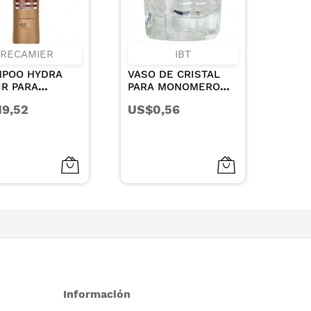
IBT
HIDRA COLOR
VASO DE CRISTAL
OXIGENTA EN CREMA
PARA MONOMERO
10VOL 135ML
8.5CC
US$0,56
US$2,00
Información