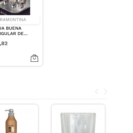
RAMONTINA
JA BUENA
NGULAR DE
INOXIDABLE
,82
CM