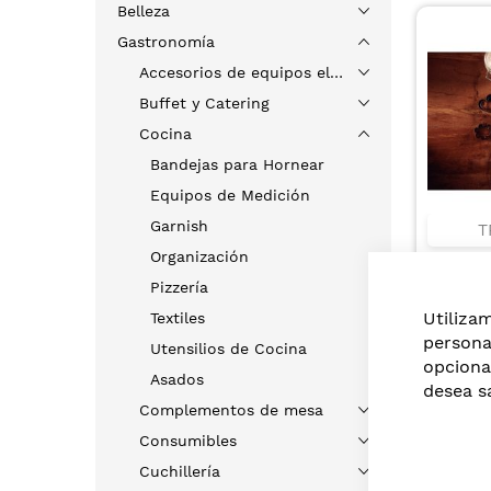
Belleza
Gastronomía
Accesorios de equipos eléctricos
Buffet y Catering
Cocina
Bandejas para Hornear
Equipos de Medición
Garnish
T
Organización
FUENTE
BRASIL
Pizzería
ALUMIN
US$12
Utiliza
Textiles
REVEST
INTERN
persona
Utensilios de Cocina
ANTIA
opciona
Asados
STARFL
desea s
DE 40 C
Complementos de mesa
Consumibles
Cuchillería