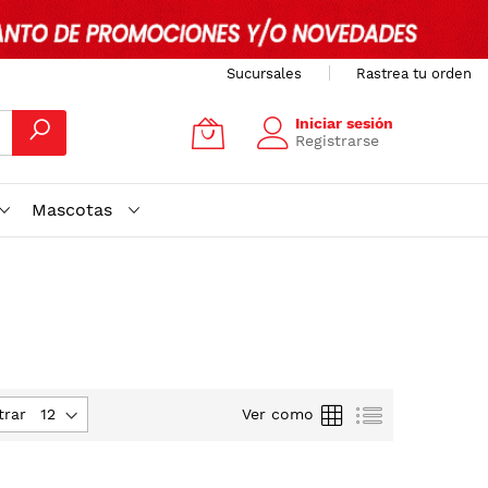
Sucursales
Rastrea tu orden
Iniciar sesión
Registrarse
Mascotas
Parrilla
Lista
trar
Ver como
te