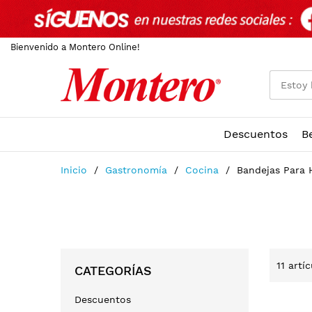
Bienvenido a Montero Online!
Descuentos
B
Ir
Inicio
Gastronomía
Cocina
Bandejas Para 
al
contenido
11
artíc
CATEGORÍAS
Descuentos