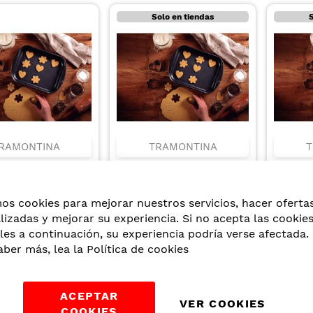
Solo en tiendas
S
RAMONTINA
TRAMONTINA
T
 PARA HORNO
FUENTE PARA HORNO
FUENT
 RASA DE
BRASIL RASA DE
BRASIL
IO CON
ALUMINIO CON
ALUMIN
,55
US$10,51
US$7,
mos cookies para mejorar nuestros servicios, hacer oferta
IMIENTO
REVESTIMIENTO
REVES
O Y EXTERNO DE
INTERNO Y EXTERNO DE
INTERN
lizadas y mejorar su experiencia. Si no acepta las cookie
DHERENTE
ANTIADHERENTE
ANTIA
les a continuación, su experiencia podría verse afectada. 
ON MAX GRAFITO
STARFLON MAX GRAFITO
STARFL
aber más, lea la
Política de cookies
M Y 3.8 L
DE 34 CM Y 2.9 L
28 CM 
S
ACEPTAR
VER COOKIES
COOKIES