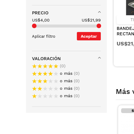
PRECIO
T
US$4,00
US$21,99
BANDEJ
RECTA
Aceptar
Aplicar filtro
ACERO 
US$21
40X27 
VALORACIÓN
0
o más
0
o más
0
o más
0
Más 
o más
0
Solo en tiendas