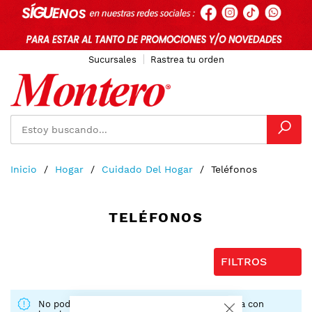
Sucursales
Rastrea tu orden
Ir
Inicio
Hogar
Cuidado Del Hogar
Teléfonos
al
contenido
TELÉFONOS
FILTROS
No podemos encontrar productos que coincida con