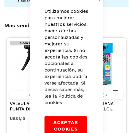
la selección.
Close
Cookie
Bar
Utilizamos cookies
para mejorar
nuestros servicios,
Más vendidos montero
hacer ofertas
personalizadas y
mejorar su
Solo en tiendas
experiencia. Si no
acepta las cookies
opcionales a
continuación, su
experiencia podría
verse afectada. Si
desea saber más,
CYF
SHOCK
lea la
Política de
cookies
VALVULA PISTOLA
MALLA MEDIANA
PUNTA DE COBRE
PARA CABELLO
REMACHE METALICO
COLOR CAFE X 3UN
US$1,10
US$2,65
NEGRA
ACEPTAR
COOKIES