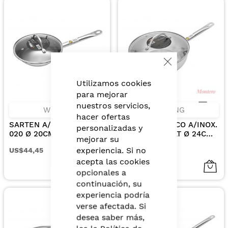
Close
Cookie
Bar
Utilizamos cookies
para mejorar
nuestros servicios,
WIKING
WIKING
hacer ofertas
SARTEN A/INOX. 00047-
SARTEN CONICO A/INOX.
personalizadas y
020 Ø 20CM X 4CM
33378-024 3 LT Ø 24CM
mejorar su
EXCALIBUR INCLUYE
X 7,50CM INCLUYE TAPA
experiencia. Si no
US$44,45
US$49,94
TAPA DE VIDRIO
DE VIDRIO
acepta las cookies
opcionales a
continuación, su
experiencia podría
verse afectada. Si
desea saber más,