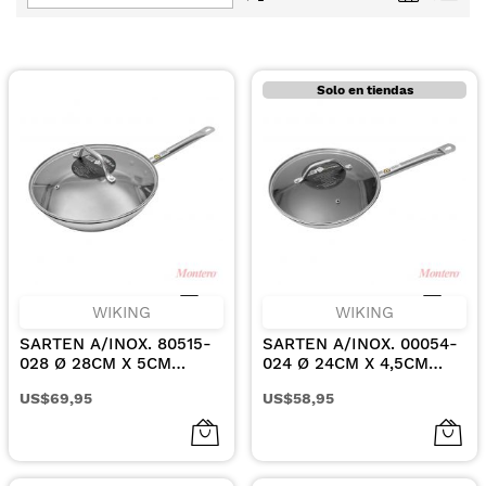
Dirección
Descendente
Solo en tiendas
WIKING
WIKING
SARTEN A/INOX. 80515-
SARTEN A/INOX. 00054-
028 Ø 28CM X 5CM
024 Ø 24CM X 4,5CM
EXCALIBUR INCLUYE
EXCALIBUR INCLUYE
US$69,95
US$58,95
TAPA DE VIDRIO
TAPA DE VIDRIO