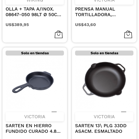
OLLA + TAPA A/INOX.
PRENSA MANUAL
08647-050 98LT Ø 50CM
TORTILLADORA,
X 50CM
PATACONERA 20CM 8PLG
US$389,95
US$43,60
Solo en tiendas
Solo en tiendas
VICTORIA
VICTORIA
SARTEN EN HIERRO
SARTEN 13\ PLG 33DD
FUNDIDO CURADO 4.8
ASACM. ESMALTADO
12CM. PLG