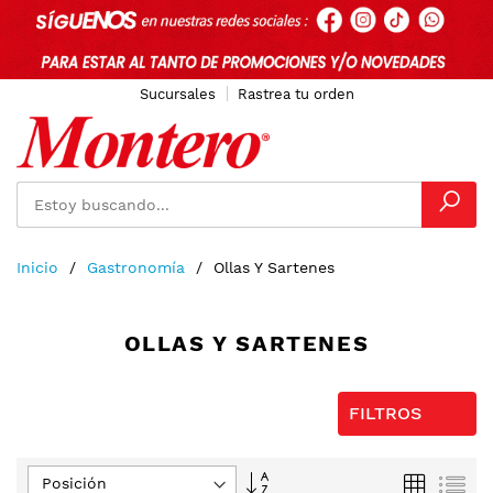
Sucursales
Rastrea tu orden
Ir
Inicio
Gastronomía
Ollas Y Sartenes
al
contenido
OLLAS Y SARTENES
FILTROS
Fijar
Parrilla
Lis