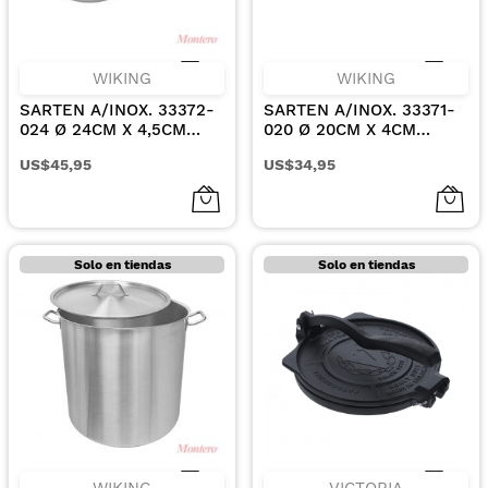
WIKING
WIKING
SARTEN A/INOX. 33372-
SARTEN A/INOX. 33371-
024 Ø 24CM X 4,5CM
020 Ø 20CM X 4CM
INCLUYE TAPA DE
INCLUYE TAPA DE
US$45,95
US$34,95
VIDRIO
VIDRIO
Solo en tiendas
Solo en tiendas
WIKING
VICTORIA