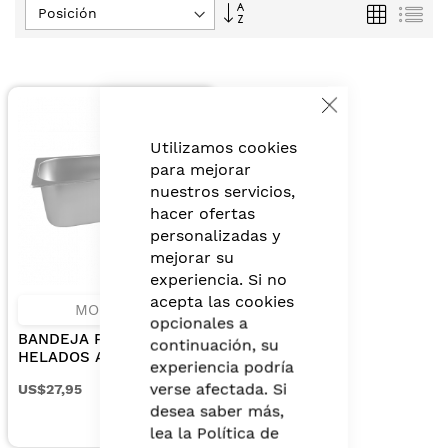
Fijar
Parrilla
Lis
Dirección
Descendente
Close
Cookie
Bar
Utilizamos cookies
para mejorar
nuestros servicios,
hacer ofertas
personalizadas y
mejorar su
experiencia. Si no
acepta las cookies
MONTERO
opcionales a
BANDEJA PARA
continuación, su
HELADOS A. INOX
experiencia podría
TAMANO 14.17 PLG X 6.50
verse afectada. Si
US$27,95
PLG - 36 X 16.50 X 12 CM
desea saber más,
- 5.0L
lea la
Política de