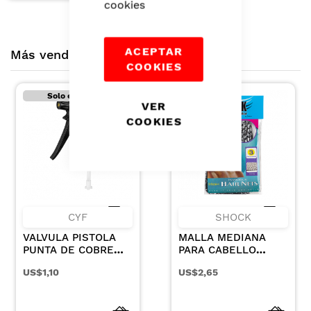
cookies
ACEPTAR
Más vendidos montero
COOKIES
Solo en tiendas
VER
COOKIES
CYF
SHOCK
VALVULA PISTOLA
MALLA MEDIANA
PUNTA DE COBRE
PARA CABELLO
REMACHE METALICO
COLOR CAFE X 3UN
US$1,10
US$2,65
NEGRA