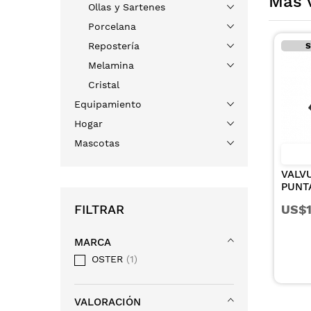
Más 
Ollas y Sartenes
Porcelana
Repostería
Solo en tiendas
Melamina
Cristal
Equipamiento
Hogar
Mascotas
CYF
VALVULA PISTOLA
PUNTA DE COBRE
REMACHE METALICO
FILTRAR
US$1,10
NEGRA
MARCA
OSTER
1
VALORACIÓN