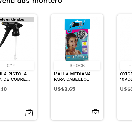
vendidos montero
SHOCK
HIDRA COLOR
MALLA MEDIANA
OXIGENTA EN CREMA
PARA CABELLO
10VOL 135ML
COLOR CAFE X 3UN
US$2,65
US$2,00