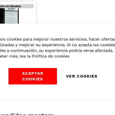
olo en tiendas
mos cookies para mejorar nuestros servicios, hacer oferta
lizadas y mejorar su experiencia. Si no acepta las cookie
les a continuación, su experiencia podría verse afectada. 
OSTER
aber más, lea la
Política de cookies
A PARA
NER BEBIDAS
ERADAS PUERTA
ACEPTAR
2,99
RIO COLOR
VER COOKIES
COOKIES
338 LT