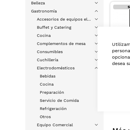
Belleza
S
Gastronomía
Accesorios de equipos eléctricos
Buffet y Catering
Cocina
Complementos de mesa
Utiliza
persona
Consumibles
opciona
Cuchillería
desea s
Electrodomésticos
VITRIN
MANTE
Bebidas
REGRIG
US$65
Cocina
DE VID
NEGRO 
Preparación
Servicio de Comida
Refrigeración
Otros
Equipo Comercial