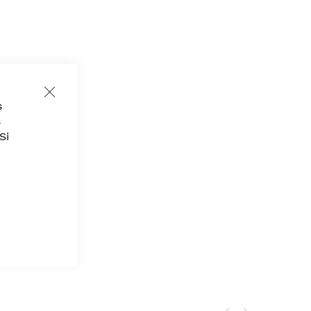
Close
s
Cookie
Bar
s
Si