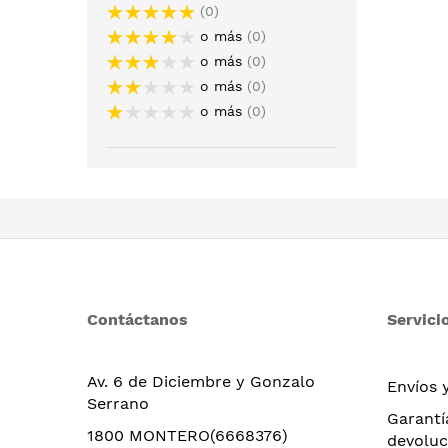
0
o más
0
o más
0
o más
0
o más
0
Contáctanos
Servicio
Av. 6 de Diciembre y Gonzalo
Envíos 
Serrano
Garantí
1800 MONTERO(6668376)
devoluc