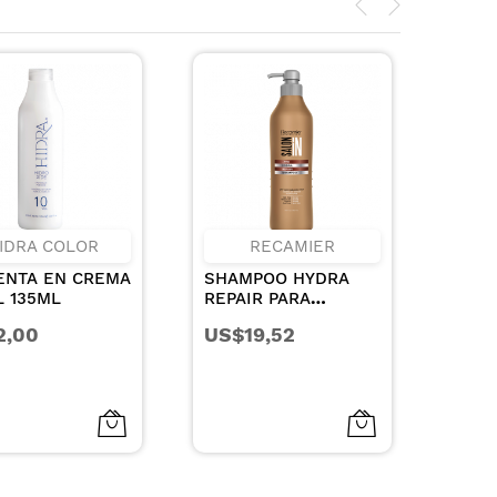
RECAMIER
IBT
SHAMPOO HYDRA
VASO DE CRISTAL
REPAIR PARA
PARA MONOMERO
CABELLOS SECOS Y
8.5CC
US$19,52
US$0,56
DANADOS 1000ML