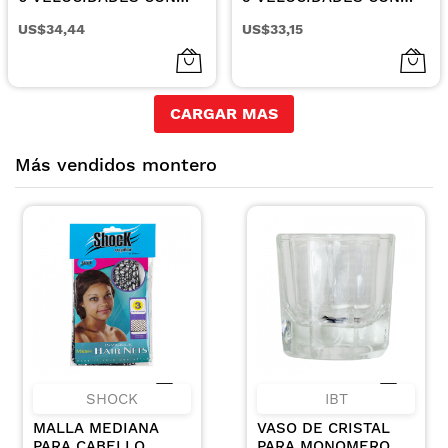
250W Y GANCHOS
250W Y GANCHOS
US$34,44
US$33,15
AMASADORES
AMASADORES
CARGAR MAS
Más vendidos montero
SHOCK
IBT
MALLA MEDIANA
VASO DE CRISTAL
PARA CABELLO
PARA MONOMERO