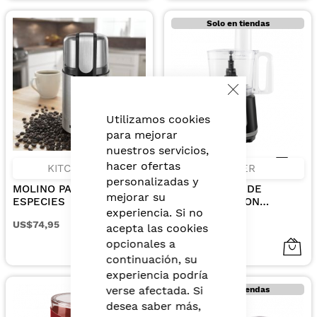
Solo en tiendas
Close
Cookie
Bar
Utilizamos cookies
para mejorar
nuestros servicios,
hacer ofertas
KITCHENAID
OSTER
personalizadas y
MOLINO PARA CAFE Y
PROCESADOR DE
mejorar su
ESPECIES
ALIMENTOS CON
experiencia. Si no
CAPACIDAD DE 10 TAZAS
US$74,95
US$96,95
2VEL. 500 WATTS
acepta las cookies
opcionales a
continuación, su
experiencia podría
verse afectada. Si
Solo en tiendas
desea saber más,