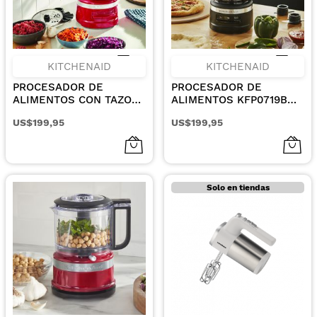
KITCHENAID
KITCHENAID
PROCESADOR DE
PROCESADOR DE
ALIMENTOS CON TAZON
ALIMENTOS KFP0719BM
DE 7 TAZAS
CON TAZON CAPACIDAD
US$199,95
US$199,95
7 TAZAS, 2 DISCOS, 2
CUCHILLAS, COLOR N
Solo en tiendas