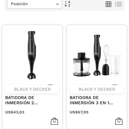
Fijar
Parrilla
Lis
Dirección
Descendente
BLACK Y DECKER
BLACK Y DECKER
BATIDORA DE
BATIDORA DE
INMERSIÓN 2
INMERSIÓN 3 EN 1
VELOCIDADES 200W BD-
2VELOCIDADES 200W
US$43,03
US$67,95
HB2400B
BD-HB2800B