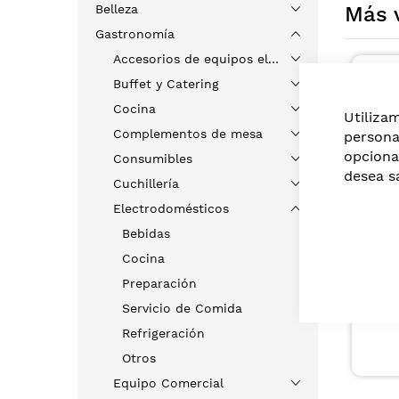
Belleza
Más 
Gastronomía
Accesorios de equipos eléctricos
Solo en tiendas
Buffet y Catering
Cocina
Utiliza
Complementos de mesa
persona
opciona
Consumibles
desea s
Cuchillería
Electrodomésticos
CYF
Bebidas
VALVULA PISTOL
PUNTA DE COBRE
Cocina
REMACHE METAL
US$1,10
Preparación
NEGRA
Servicio de Comida
Refrigeración
Otros
Equipo Comercial