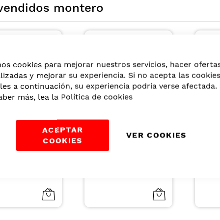
vendidos montero
mos cookies para mejorar nuestros servicios, hacer oferta
lizadas y mejorar su experiencia. Si no acepta las cookie
les a continuación, su experiencia podría verse afectada. 
aber más, lea la
Política de cookies
SHOCK
HIDRA COLOR
ACEPTAR
A
MALLA MEDIANA
OXIGENTA EN C
VER COOKIES
PARA CABELLO
10VOL 135ML
COOKIES
ICO
COLOR CAFE X 3UN
US$2,65
US$2,00