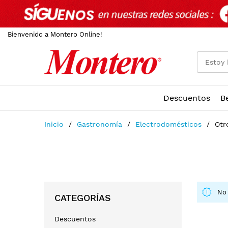
Bienvenido a Montero Online!
Descuentos
B
Ir
Inicio
Gastronomía
Electrodomésticos
Otr
al
contenido
No 
CATEGORÍAS
Descuentos