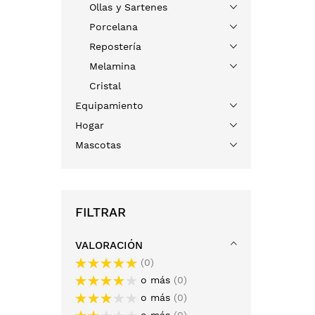
Ollas y Sartenes
Porcelana
Repostería
Melamina
Cristal
Equipamiento
Hogar
Mascotas
FILTRAR
VALORACIÓN
0
o más
0
o más
0
o más
0