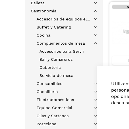
Belleza
S
Gastronomía
Accesorios de equipos eléctricos
Buffet y Catering
Cocina
Complementos de mesa
Accesorios para Servir
Bar y Camareros
T
Cubertería
TENEDO
COSMO
Servicio de mesa
INOXID
US$0,
Utiliza
Consumibles
persona
Cuchillería
opciona
Electrodomésticos
desea s
Equipo Comercial
Ollas y Sartenes
Porcelana