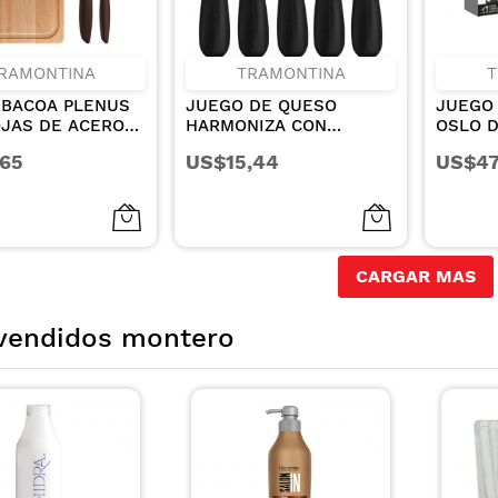
RAMONTINA
TRAMONTINA
T
RBACOA PLENUS
JUEGO DE QUESO
JUEGO
JAS DE ACERO
HARMONIZA CON
OSLO 
ABLE Y MANGOS
CUCHILLAS DE ACERO
INOXID
,65
US$15,44
US$47
IPROPILENO Y
INOXIDABLE Y MANGOS
CUCHI
DE MADERA DE 3
DE POLIPROPILENO
ACABAD
NEGRO 5 PIEZAS
24 PIE
CARGAR MAS
vendidos montero