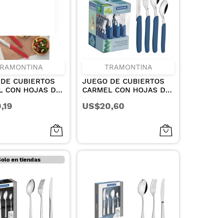
RAMONTINA
TRAMONTINA
 DE CUBIERTOS
JUEGO DE CUBIERTOS
L CON HOJAS DE
CARMEL CON HOJAS DE
INOXIDABLE Y
ACERO INOXIDABLE Y
,19
US$20,60
S MEDIANOS DE
MANGOS DE
OPILENO CARMIN
POLIPROPILENO COLOR
ZAS
TURQUESA OSCURO 24
PIEZAS
olo en tiendas