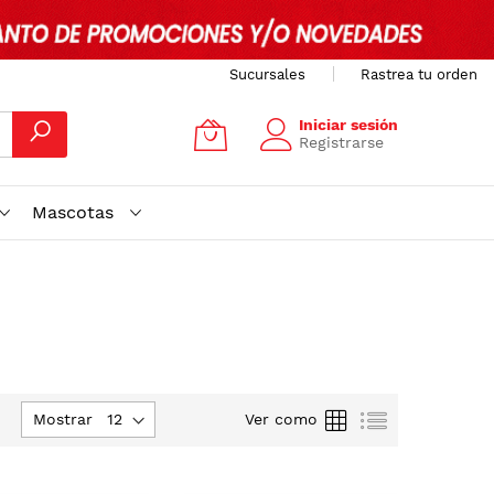
Sucursales
Rastrea tu orden
Iniciar sesión
Registrarse
Mascotas
jar
Parrilla
Lista
Mostrar
Ver como
rección
scendente