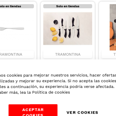
olo en tiendas
Solo en tiendas
RAMONTINA
TRAMONTINA
T
R DE POSTRE
JUEGO DE CUCHILLOS
JUEGO
S DE ACERO
AFFILATA CON HOJAS DE
AFFILA
ABLE
ACERO INOXIDABLE Y
ACERO 
89
US$25,59
US$30
mos cookies para mejorar nuestros servicios, hacer oferta
MANGOS DE
MANGO
POLIPROPILENO NEGRO
POLIPR
lizadas y mejorar su experiencia. Si no acepta las cookie
07 PIEZAS
CON B
les a continuación, su experiencia podría verse afectada. 
7 PIEZ
aber más, lea la
Política de cookies
S
ACEPTAR
VER COOKIES
COOKIES