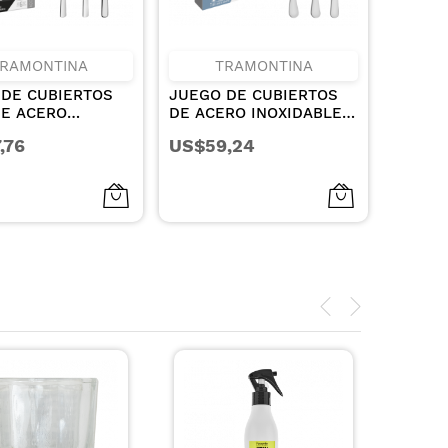
RAMONTINA
TRAMONTINA
 DE CUBIERTOS
JUEGO DE CUBIERTOS
DE ACERO
DE ACERO INOXIDABLE
ABLE CON
24 PIEZAS
,76
US$59,24
LLOS DE MESA
O ALTO BRILLO
ZAS