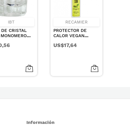
IBT
RECAMIER
 DE CRISTAL
PROTECTOR DE
SHA
 MONOMERO
CALOR VEGAN
REPA
C
KERATIN &
EL C
0,56
US$17,64
US$
COLLAGEN
DAÑA
300
Información