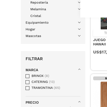
Repostería
Melamina
Cristal
Equipamiento
Hogar
T
Mascotas
JUEGO 
HAWAII
INOXID
US$17
CUCHIL
BARBA
FILTRAR
TERMIN
BRILLA
MARCA
BRINOX
8
S
CATERING
13
TRAMONTINA
65
PRECIO