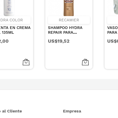
IDRA COLOR
RECAMIER
ENTA EN CREMA
SHAMPOO HYDRA
VASO
L 135ML
REPAIR PARA
PARA
CABELLOS SECOS Y
8.5C
2,00
US$19,52
US$
DANADOS 1000ML
 al Cliente
Empresa