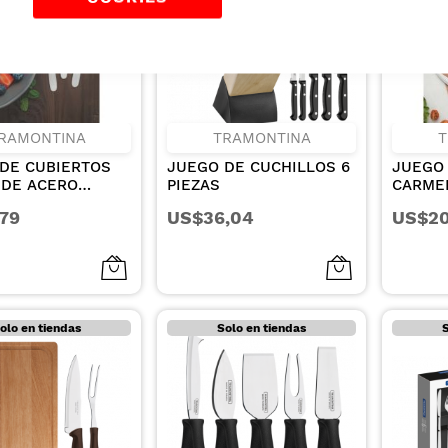
RAMONTINA
TRAMONTINA
T
DE CUBIERTOS
JUEGO DE CUCHILLOS 6
JUEGO
 DE ACERO
PIEZAS
CARME
ABLE CON
ACERO 
,79
US$36,04
US$20
LOS PARA
MANGO
COA
POLIPR
ACION
24 PIE
NTE 24 PIEZAS
olo en tiendas
Solo en tiendas
S