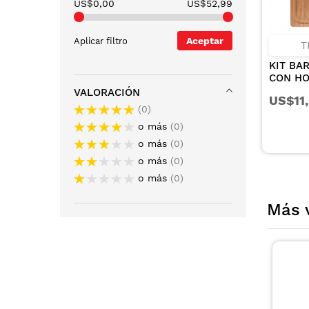
US$0,00
US$52,99
Aceptar
Aplicar filtro
T
KIT BA
CON HO
INOXID
VALORACIÓN
US$11
DE POL
0
TABLA 
o más
0
PIEZAS
o más
0
o más
0
o más
0
Más 
olo en tiendas