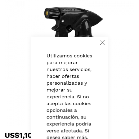
to
the
end
of
the
images
Close
gallery
Cookie
Bar
Utilizamos cookies
para mejorar
nuestros servicios,
hacer ofertas
personalizadas y
mejorar su
experiencia. Si no
acepta las cookies
opcionales a
continuación, su
experiencia podría
Skip
verse afectada. Si
US$1,10
to
desea saber más,