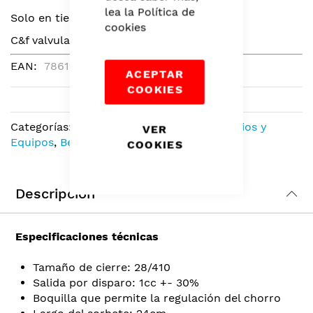
the
lea la
Política de
Solo en tiendas
beginning
cookies
of
C&f valvula rociadora de cobre negra.
the
EAN
7861141323877
images
ACEPTAR
gallery
COOKIES
Categorías:
Suministros de Salón
,
Mobiliarios y
VER
Equipos
,
Belleza
COOKIES
Descripción
Especificaciones técnicas
Tamaño de cierre: 28/410
Salida por disparo: 1cc +- 30%
Boquilla que permite la regulación del chorro