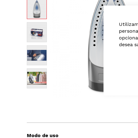
of
the
images
Utiliza
gallery
persona
opciona
desea s
Skip
to
the
beginning
of
the
Modo de uso