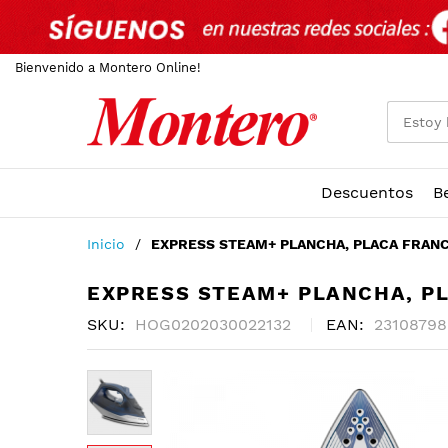
Bienvenido a Montero Online!
Descuentos
B
Ir
Inicio
EXPRESS STEAM+ PLANCHA, PLACA FRAN
al
contenido
EXPRESS STEAM+ PLANCHA, P
SKU
HOG0202030022132
EAN
23108798
Skip
to
the
end