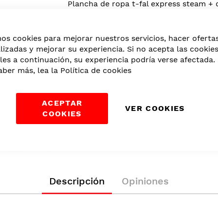
Plancha de ropa t-fal express steam + d
EAN
23108798501
mos cookies para mejorar nuestros servicios, hacer oferta
Cantidad:
lizadas y mejorar su experiencia. Si no acepta las cookie
Agregar Al Carrit
les a continuación, su experiencia podría verse afectada. 
aber más, lea la
Política de cookies
Categorías:
Electrodomésticos
,
Cuidado
ACEPTAR
VER COOKIES
COOKIES
Descripción
Opiniones