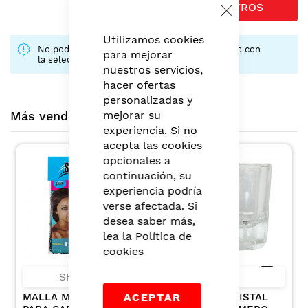
FILTROS
Close
Cookie
Bar
Utilizamos cookies
No podemos encontrar productos que coincida con
para mejorar
la selección.
nuestros servicios,
hacer ofertas
personalizadas y
Más vendidos montero
mejorar su
experiencia. Si no
acepta las cookies
opcionales a
continuación, su
experiencia podría
verse afectada. Si
desea saber más,
lea la
Política de
cookies
SHOCK
IBT
MALLA MEDIANA
VASO DE CRISTAL
ACEPTAR