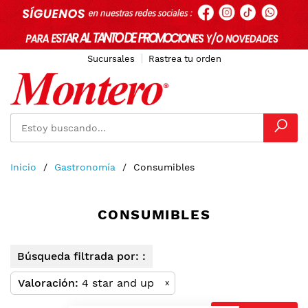
Sucursales
Rastrea tu orden
Ir
Inicio
Gastronomía
Consumibles
al
contenido
CONSUMIBLES
Búsqueda filtrada por: :
Valoración
4 star and up
x