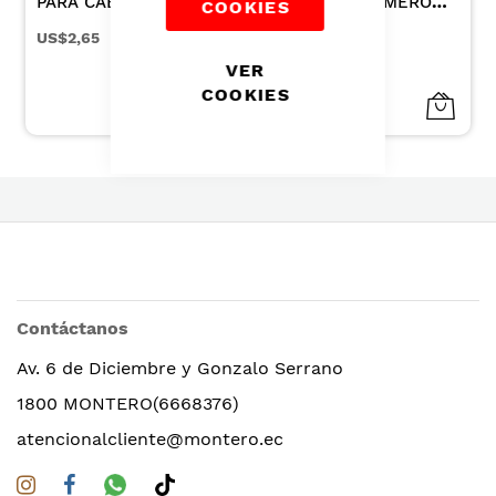
PARA CABELLO
PARA MONOMERO
COOKIES
COLOR CAFE X 3UN
8.5CC
US$2,65
US$0,56
VER
COOKIES
Contáctanos
Av. 6 de Diciembre y Gonzalo Serrano
1800 MONTERO(6668376)
atencionalcliente@montero.ec