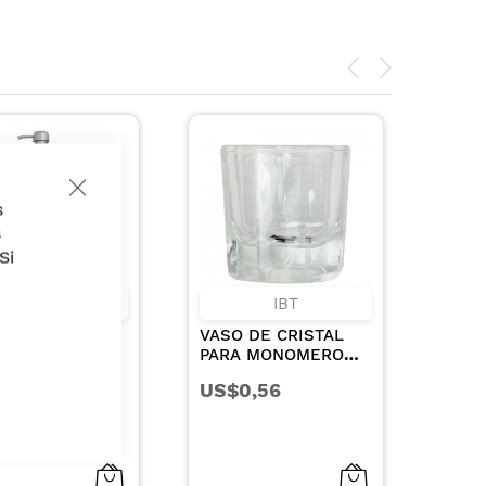
Close
s
Cookie
Bar
s
Si
IBT
HIDRA COLOR
VASO DE CRISTAL
OXIGENTA EN CREMA
PARA MONOMERO
10VOL 135ML
8.5CC
US$0,56
US$2,00