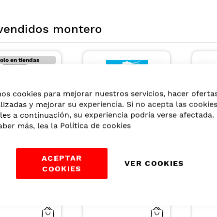
vendidos montero
mos cookies para mejorar nuestros servicios, hacer oferta
lizadas y mejorar su experiencia. Si no acepta las cookie
les a continuación, su experiencia podría verse afectada. 
aber más, lea la
Política de cookies
SHOCK
RECAMIER
MALLA MEDIANA
SHAMPOO HYDRA
ACEPTAR
PARA CABELLO
REPAIR PARA
VER COOKIES
COLOR CAFE X 3UN
CABELLOS SECOS Y
COOKIES
US$2,65
US$19,52
DANADOS 1000ML