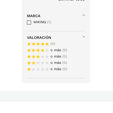
MARCA
WIKING
1
VALORACIÓN
0
o más
0
o más
0
o más
0
o más
0