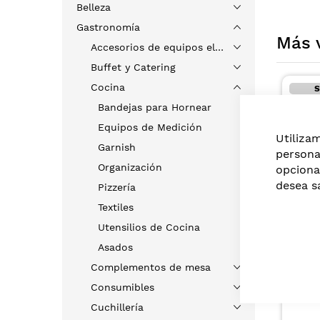
Belleza
Gastronomía
Más 
Accesorios de equipos eléctricos
Buffet y Catering
Cocina
Solo en tiendas
Bandejas para Hornear
Equipos de Medición
Utiliza
Garnish
persona
Organización
opciona
desea s
Pizzería
CYF
Textiles
VALVULA PISTOLA
Utensilios de Cocina
PUNTA DE COBRE
REMACHE METALICO
Asados
US$1,10
NEGRA
Complementos de mesa
Consumibles
Cuchillería