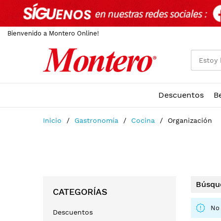
Bienvenido a Montero Online!
Descuentos
B
Ir
Inicio
Gastronomía
Cocina
Organización
al
contenido
Búsque
CATEGORÍAS
No 
Descuentos