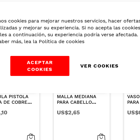
vendidos montero
mos cookies para mejorar nuestros servicios, hacer oferta
lizadas y mejorar su experiencia. Si no acepta las cookie
les a continuación, su experiencia podría verse afectada. 
aber más, lea la
Política de cookies
ACEPTAR
VER COOKIES
COOKIES
SHOCK
IBT
MALLA MEDIANA
VASO DE CRISTAL
PARA CABELLO
PARA MONOMERO
COLOR CAFE X 3UN
8.5CC
US$2,65
US$0,56