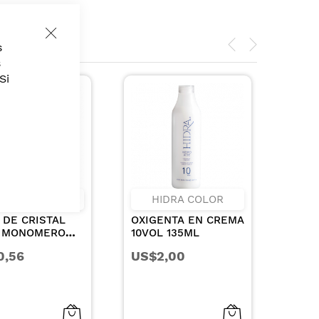
Close
s
Cookie
Bar
s
Si
HIDRA COLOR
RECAMIER
OXIGENTA EN CREMA
SHAMPOO HYDRA
10VOL 135ML
REPAIR PARA
CABELLOS SECOS Y
US$2,00
US$19,52
DANADOS 1000ML