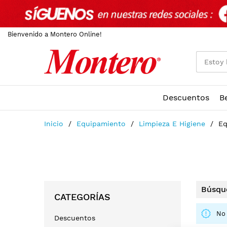
Bienvenido a Montero Online!
Descuentos
B
Ir
Inicio
Equipamiento
Limpieza E Higiene
Eq
al
contenido
Búsque
CATEGORÍAS
No 
Descuentos