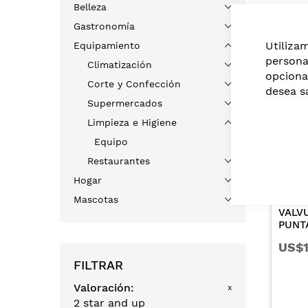
Belleza
Gastronomía
Más 
Utiliza
Equipamiento
persona
Climatización
opciona
Corte y Confección
Solo en tiendas
desea s
Supermercados
Limpieza e Higiene
Equipo
Restaurantes
Hogar
CYF
Mascotas
VALVULA PISTOLA
PUNTA DE COBRE
REMACHE METALICO
US$1,10
NEGRA
FILTRAR
Valoración
x
2 star and up