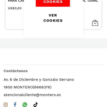
PARA CABELLO
CREMA 10VOL 135ML
COOKIES
COLOR CAFE X 3UN
US$2,65
US$2,00
VER
COOKIES
Contáctanos
Av. 6 de Diciembre y Gonzalo Serrano
1800 MONTERO(6668376)
atencionalcliente@montero.ec