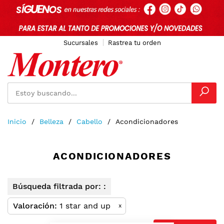
Sucursales
Rastrea tu orden
Ir
Inicio
Belleza
Cabello
Acondicionadores
al
contenido
ACONDICIONADORES
Búsqueda filtrada por: :
Valoración
1 star and up
x