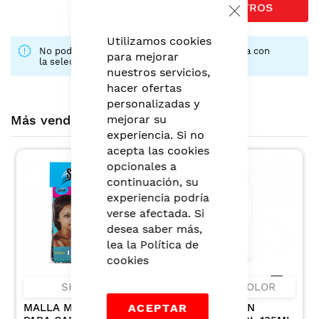
FILTROS
Close
Cookie
Bar
Utilizamos cookies
No podemos encontrar productos que coincida con
para mejorar
la selección.
nuestros servicios,
hacer ofertas
personalizadas y
Más vendidos montero
mejorar su
experiencia. Si no
acepta las cookies
opcionales a
continuación, su
experiencia podría
verse afectada. Si
desea saber más,
lea la
Política de
cookies
SHOCK
HIDRA COLOR
MALLA MEDIANA
OXIGENTA EN
ACEPTAR