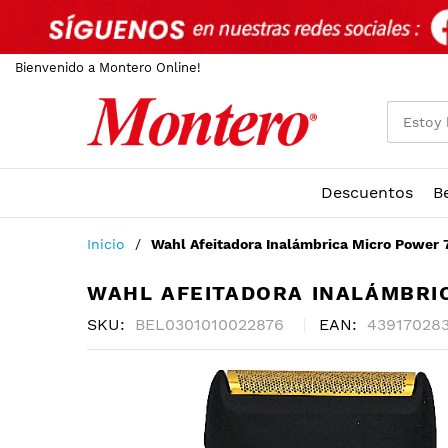
Bienvenido a Montero Online!
Descuentos
B
Ir
Inicio
Wahl Afeitadora Inalámbrica Micro Power
al
contenido
WAHL AFEITADORA INALÁMBRI
SKU
BEL0301010022876
EAN
43917028
Skip
to
the
end