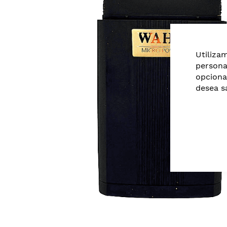
of
the
images
gallery
Utiliza
persona
opciona
desea s
Skip
to
the