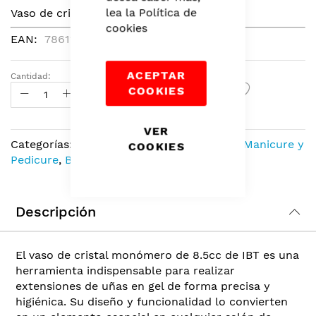
of
lea la
Política de
Vaso de cristal monómero de 8.5cc IBT.
the
cookies
EAN
7861182817076
images
gallery
ACEPTAR
Cantidad:
Agregar Al Carrito
COOKIES
VER
Categorías:
Implementos y Herramientas
,
Manicure y
COOKIES
Pedicure
,
Belleza
Descripción
El vaso de cristal monómero de 8.5cc de IBT es una
herramienta indispensable para realizar
extensiones de uñas en gel de forma precisa y
higiénica. Su diseño y funcionalidad lo convierten