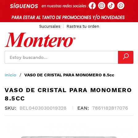
Sucursales
Rastrea tu orden
Ir
Inicio
VASO DE CRISTAL PARA MONOMERO 8.5cc
al
contenido
VASO DE CRISTAL PARA MONOMERO
8.5CC
SKU
BEL0403030019328
EAN
7861182817076
Skip
to