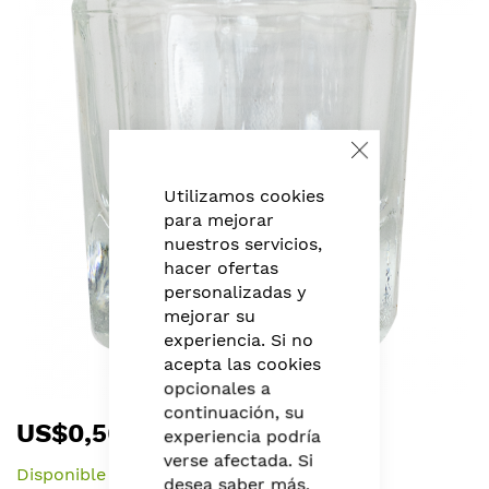
the
end
of
the
images
gallery
Close
Cookie
Bar
Utilizamos cookies
para mejorar
nuestros servicios,
hacer ofertas
personalizadas y
mejorar su
experiencia. Si no
acepta las cookies
opcionales a
Skip
continuación, su
US$0,56
to
experiencia podría
the
verse afectada. Si
Disponible
beginning
desea saber más,