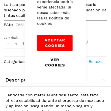
experiencia podría
of
La taza para tintes IBT de 13cm es un accesorio
verse afectada. Si
the
diseñado para facilitar la preparación y aplicación de
desea saber más,
images
tintes capilares.
lea la
Política de
gallery
cookies
EAN
7861182816840
Cantidad:
ACEPTAR
Agregar Al Carrito
COOKIES
VER
Categorías:
Coloración de Cabello
,
Cabello
,
Belleza
COOKIES
Descripción
Fabricada con material antideslizante, esta taza
ofrece estabilidad durante el proceso de mezclado
y aplicación, asegurando un manejo seguro y