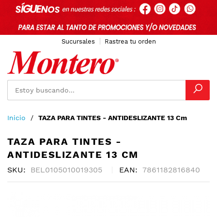
Sucursales
Rastrea tu orden
Ir
Inicio
TAZA PARA TINTES - ANTIDESLIZANTE 13 Cm
al
contenido
TAZA PARA TINTES -
ANTIDESLIZANTE 13 CM
SKU
BEL0105010019305
EAN
7861182816840
Skip
to