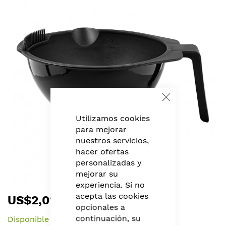
the
end
of
the
images
gallery
Close
Cookie
Bar
Utilizamos cookies
para mejorar
nuestros servicios,
hacer ofertas
personalizadas y
mejorar su
experiencia. Si no
Skip
acepta las cookies
US$2,01
to
opcionales a
the
continuación, su
Disponible
beginning