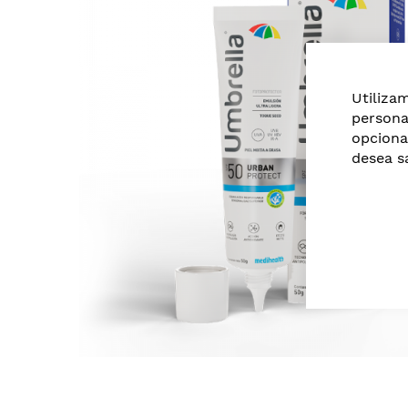
of
the
images
gallery
Utiliza
persona
opciona
desea s
Skip
to
the