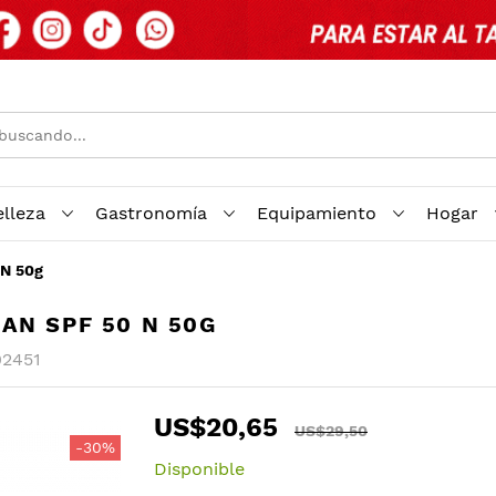
elleza
Gastronomía
Equipamiento
Hogar
N 50g
AN SPF 50 N 50G
02451
US$20,65
US$29,50
-30%
Disponible