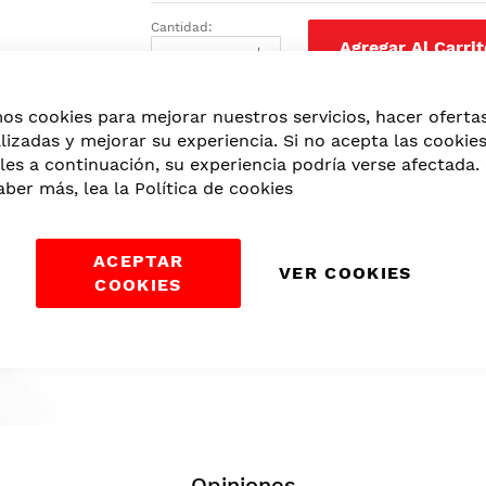
Cantidad:
Agregar Al Carrit
mos cookies para mejorar nuestros servicios, hacer oferta
Categorías:
Belleza
,
Piel
,
Protección Sol
lizadas y mejorar su experiencia. Si no acepta las cookie
les a continuación, su experiencia podría verse afectada. 
aber más, lea la
Política de cookies
ACEPTAR
VER COOKIES
COOKIES
Opiniones