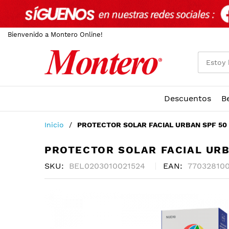
Bienvenido a Montero Online!
Descuentos
B
Ir
Inicio
PROTECTOR SOLAR FACIAL URBAN SPF 50 
al
contenido
PROTECTOR SOLAR FACIAL URB
SKU
BEL0203010021524
EAN
77032810
Skip
to
the
end