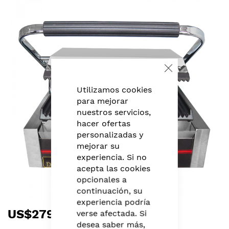
to
the
end
of
the
images
gallery
Close
Cookie
Bar
Utilizamos cookies
para mejorar
nuestros servicios,
hacer ofertas
personalizadas y
mejorar su
experiencia. Si no
acepta las cookies
opcionales a
continuación, su
experiencia podría
Skip
US$279,99
verse afectada. Si
to
desea saber más,
the