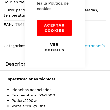
Solo en tiendas
lea la
Política de
beginning
cookies
of
Durer parrilla electrica con planchas acanaladas,
the
temperatura 50-300℃, 2200w, 220v/60hz.
images
EAN
7861141350705
ACEPTAR
gallery
COOKIES
VER
Categorías:
Cocina
,
Electrodomésticos
,
Gastronomía
COOKIES
Descripción
Especificaciones técnicas
Planchas acanaladas
Temperatura: 50-300℃
Poder:2200w
Voltaje:220v/60hz