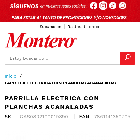
Sucursales
Rastrea tu orden
Ir
Inicio
al
PARRILLA ELECTRICA CON PLANCHAS ACANALADAS
contenido
PARRILLA ELECTRICA CON
PLANCHAS ACANALADAS
SKU
GAS0802100019390
EAN
7861141350705
Skip