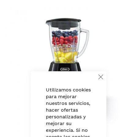
Skip
to
the
end
of
the
images
gallery
Close
Cookie
Bar
Utilizamos cookies
para mejorar
nuestros servicios,
hacer ofertas
personalizadas y
mejorar su
experiencia. Si no
Skip
acepta las cookies