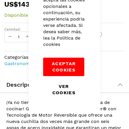
US$143,69
to
opcionales a
the
continuación, su
Disponible
beginning
experiencia podría
of
verse afectada. Si
the
Cantidad:
desea saber más,
Agregar Al Carrito
images
lea la
Política de
gallery
cookies
Categorías:
Bebidas
,
Electrodomésticos
,
Gastronomía
ACEPTAR
COOKIES
Descripción
VER
COOKIES
¡Ya no tienes que dar más vueltas a la hora de
cocinar! Gracias a la nueva licuadora Oster® con
Tecnología de Motor Reversible que ofrece una
nueva cuchilla dos veces más grande con seis
aspas de acero inoxidable que garantizan un mejor