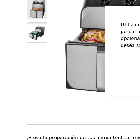
of
the
images
Utiliza
gallery
persona
opciona
desea s
Skip
to
the
beginning
of
the
¡Eleva la preparación de tus alimentos! La fre