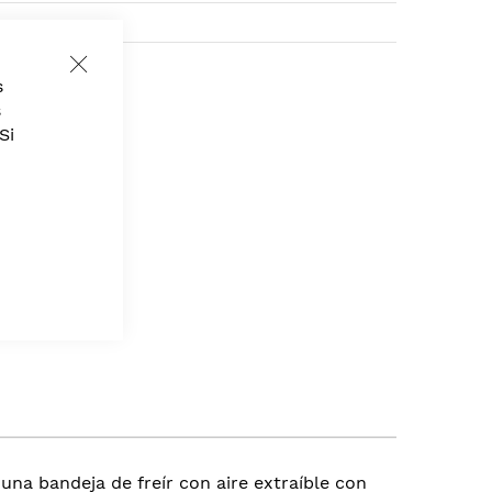
,
Gastronomía
Close
s
Cookie
Bar
s
Si
una bandeja de freír con aire extraíble con