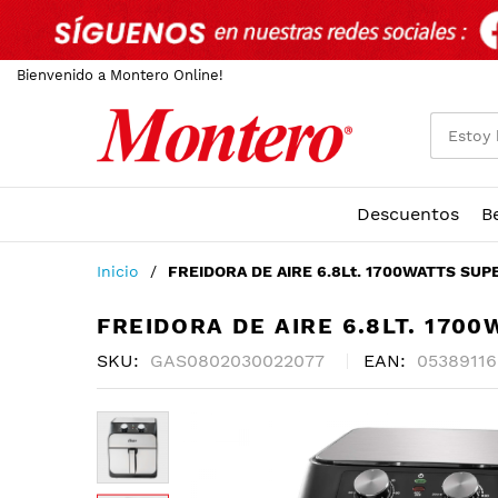
Bienvenido a Montero Online!
Descuentos
B
Ir
Inicio
FREIDORA DE AIRE 6.8Lt. 1700WATTS SU
al
contenido
FREIDORA DE AIRE 6.8LT. 170
SKU
GAS0802030022077
EAN
05389116
Skip
to
the
end