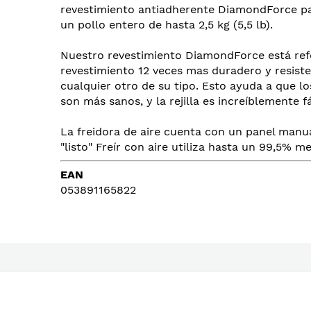
images
revestimiento antiadherente DiamondForce par
gallery
un pollo entero de hasta 2,5 kg (5,5 lb).
Nuestro revestimiento DiamondForce está ref
revestimiento 12 veces mas duradero y resisten
cualquier otro de su tipo. Esto ayuda a que los
son más sanos, y la rejilla es increíblemente fá
La freidora de aire cuenta con un panel manu
"listo" Freír con aire utiliza hasta un 99,5% 
EAN
053891165822