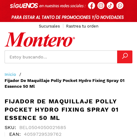
Sucursales
Rastrea tu orden
Ir
Inicio
al
Fijador De Maquillaje Polly Pocket Hydro Fixing Spray 01
contenido
Essence 50 Ml
FIJADOR DE MAQUILLAJE POLLY
POCKET HYDRO FIXING SPRAY 01
ESSENCE 50 ML
SKU
BEL0504050021685
EAN
4059729539762