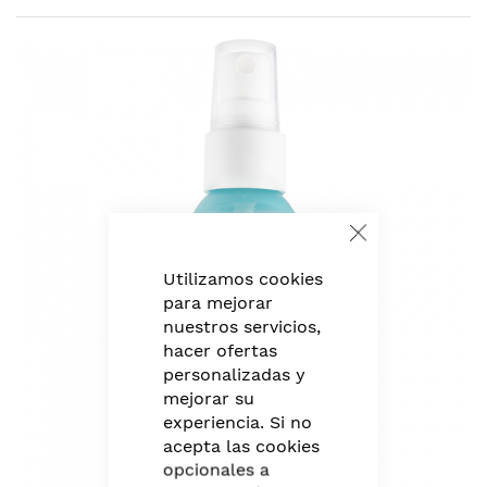
Skip
to
the
end
of
the
images
gallery
Close
Cookie
Bar
Utilizamos cookies
para mejorar
nuestros servicios,
hacer ofertas
personalizadas y
mejorar su
experiencia. Si no
acepta las cookies
opcionales a