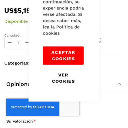
continuación, su
Skip
experiencia podría
US$5,19
to
verse afectada. Si
the
desea saber más,
Disponible
beginning
lea la
Política de
of
cookies
the
Cantidad:
Agregar Al Carrito
images
gallery
ACEPTAR
COOKIES
Categorías:
Rostro
,
Maquillaje
,
Belleza
VER
COOKIES
Opiniones
Su valoración