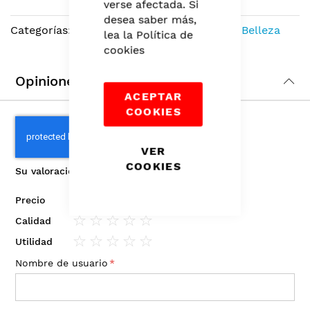
verse afectada. Si
the
desea saber más,
images
Categorías:
Algodón
,
Manicure y Pedicure
,
Belleza
lea la
Política de
gallery
cookies
Opiniones
ACEPTAR
COOKIES
VER
COOKIES
Su valoración
Precio
1
2
3
4
5
Calidad
star
stars
stars
stars
stars
1
2
3
4
5
Utilidad
star
stars
stars
stars
stars
1
2
3
4
5
Nombre de usuario
star
stars
stars
stars
stars