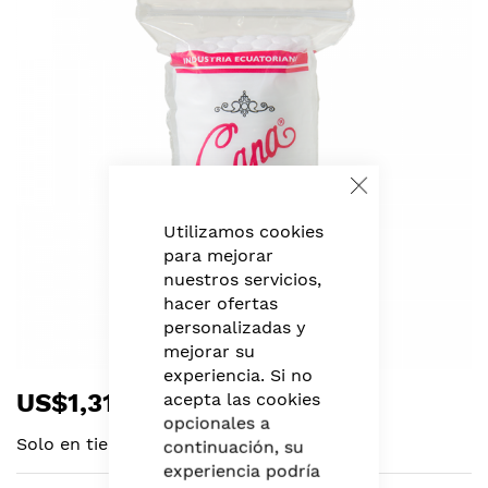
of
the
images
gallery
Close
Cookie
Bar
Utilizamos cookies
para mejorar
nuestros servicios,
hacer ofertas
personalizadas y
mejorar su
experiencia. Si no
Skip
US$1,31
acepta las cookies
to
opcionales a
the
Solo en tiendas
continuación, su
beginning
experiencia podría
of