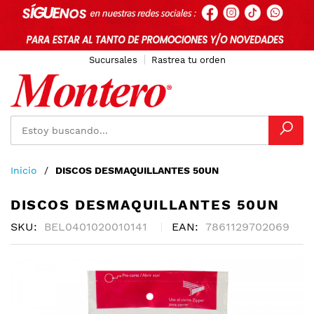
Sucursales
Rastrea tu orden
Ir
Inicio
DISCOS DESMAQUILLANTES 50UN
al
contenido
DISCOS DESMAQUILLANTES 50UN
SKU
BEL0401020010141
EAN
7861129702069
Skip
to
the
end