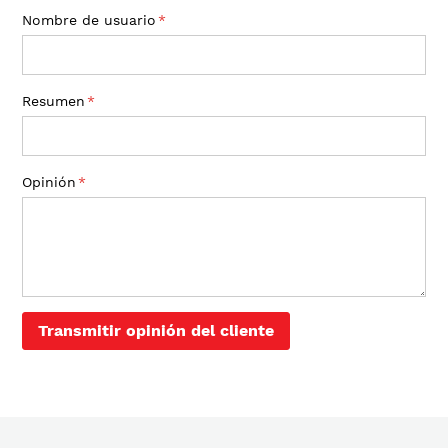
1
2
3
4
5
Nombre de usuario
star
stars
stars
stars
stars
Resumen
Opinión
Transmitir opinión del cliente