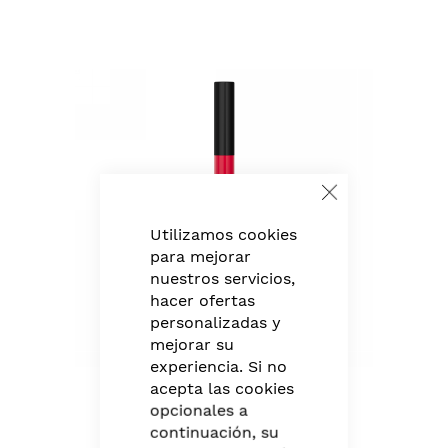
Skip
to
the
end
of
the
images
gallery
Close
Cookie
Bar
Utilizamos cookies
para mejorar
nuestros servicios,
hacer ofertas
personalizadas y
mejorar su
experiencia. Si no
acepta las cookies
opcionales a
continuación, su
Skip