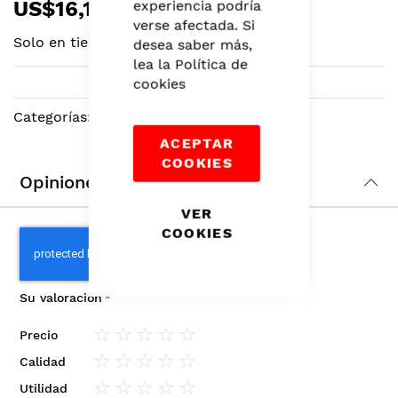
US$16,11
experiencia podría
to
verse afectada. Si
the
Solo en tiendas
desea saber más,
beginning
lea la
Política de
of
cookies
the
images
Categorías:
Ojos
,
Maquillaje
,
Belleza
gallery
ACEPTAR
COOKIES
Opiniones
VER
COOKIES
Su valoración
Precio
1
2
3
4
5
Calidad
star
stars
stars
stars
stars
1
2
3
4
5
Utilidad
star
stars
stars
stars
stars