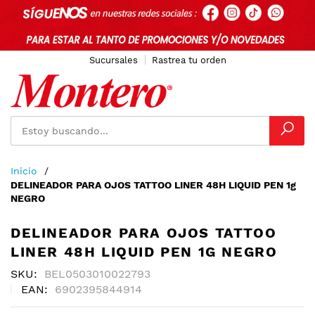
Sucursales
Rastrea tu orden
Ir
Inicio
al
DELINEADOR PARA OJOS TATTOO LINER 48H LIQUID PEN 1g
contenido
NEGRO
DELINEADOR PARA OJOS TATTOO
LINER 48H LIQUID PEN 1G NEGRO
SKU
BEL0503010022793
EAN
6902395844914