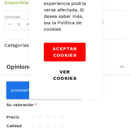
Disponible
experiencia podría
beginning
verse afectada. Si
of
desea saber más,
the
Cantidad:
Agregar Al Carrito
lea la
Política de
images
cookies
gallery
Categorías:
Labios
,
Maquillaje
,
Belleza
ACEPTAR
COOKIES
Opiniones
VER
COOKIES
Su valoración
Precio
1
2
3
4
5
Calidad
star
stars
stars
stars
stars