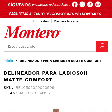
Sucursales
Rastrea tu orden
Ir
Inicio
DELINEADOR PARA LABIOS8H MATTE COMFORT
al
contenido
DELINEADOR PARA LABIOS8H
MATTE COMFORT
SKU
BEL0502020020599
EAN
4059729384195
Skip