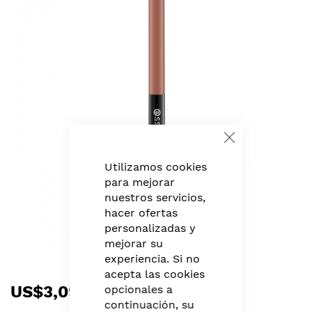
to
the
end
of
the
images
gallery
Close
Cookie
Bar
Utilizamos cookies
para mejorar
nuestros servicios,
hacer ofertas
personalizadas y
mejorar su
experiencia. Si no
acepta las cookies
Skip
US$3,09
opcionales a
to
continuación, su
the