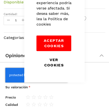
Disponible
experiencia podría
beginning
verse afectada. Si
of
desea saber más,
the
Cantidad:
Agregar Al Carrito
lea la
Política de
images
cookies
gallery
Categorías:
Labios
,
Maquillaje
,
Belleza
ACEPTAR
COOKIES
Opiniones
VER
COOKIES
Su valoración
Precio
1
2
3
4
5
Calidad
star
stars
stars
stars
stars