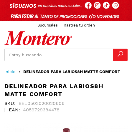
Sucursales
Rastrea tu orden
Ir
Inicio
DELINEADOR PARA LABIOS8H MATTE COMFORT
al
contenido
DELINEADOR PARA LABIOS8H
MATTE COMFORT
SKU
BEL0502020020606
EAN
4059729384478
Skip