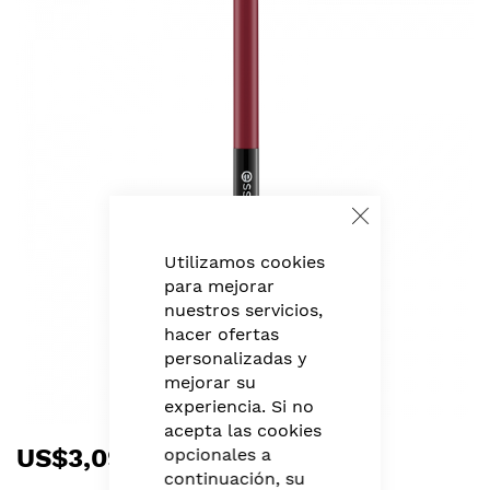
to
the
end
of
the
images
gallery
Close
Cookie
Bar
Utilizamos cookies
para mejorar
nuestros servicios,
hacer ofertas
personalizadas y
mejorar su
experiencia. Si no
acepta las cookies
Skip
US$3,09
opcionales a
to
continuación, su
the