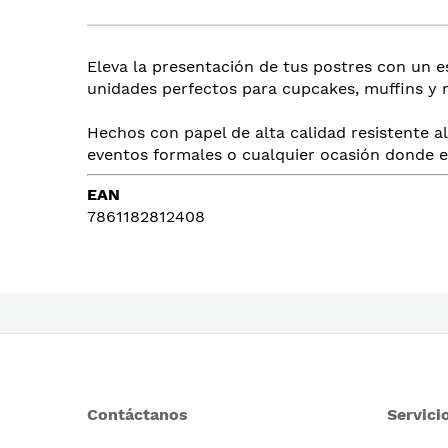
beginning
of
the
Eleva la presentación de tus postres con un e
images
unidades perfectos para cupcakes, muffins y m
gallery
Hechos con papel de alta calidad resistente a
eventos formales o cualquier ocasión donde el 
EAN
7861182812408
Contáctanos
Servicio