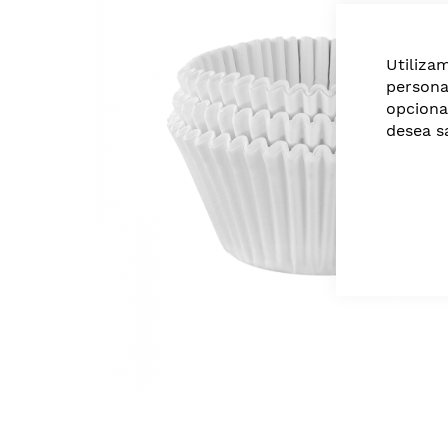
of
the
images
Utiliza
gallery
persona
opciona
desea s
Skip
to
the