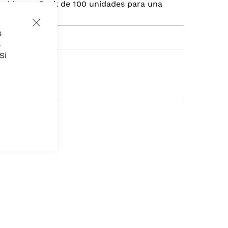
or blanco. Pack de 100 unidades para una
Close
s
Cookie
Bar
s
Si
o
,
Gastronomía