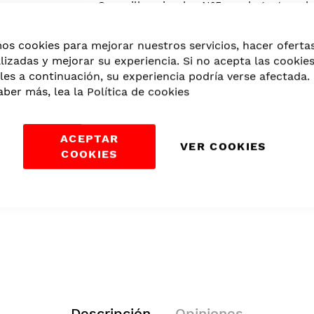
Capacillos simples N°5 en elegante col
presentación limpia y profesional.
mos cookies para mejorar nuestros servicios, hacer oferta
EAN
7861182812408
lizadas y mejorar su experiencia. Si no acepta las cookie
les a continuación, su experiencia podría verse afectada. 
Cantidad:
aber más, lea la
Política de cookies
Agregar Al Carrit
ACEPTAR
VER COOKIES
Categorías:
Descartables
,
Consumibles
COOKIES
Descripción
Opiniones