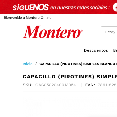
Bienvenido a Montero Online!
Descuentos
B
Ir
Inicio
CAPACILLO (PIROTINES) SIMPLES BLANCO N
al
contenido
CAPACILLO (PIROTINES) SIMPL
SKU
GAS0502040013054
EAN
78611828
Skip
to
the
end