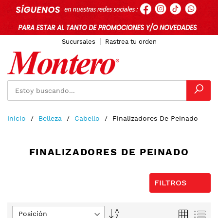
Sucursales
Rastrea tu orden
Ir
Inicio
Belleza
Cabello
Finalizadores De Peinado
al
contenido
FINALIZADORES DE PEINADO
FILTROS
Fijar
Parrilla
Lis