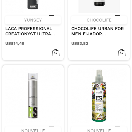
YUNSEY
CHOCOLIFE
LACA PROFESSIONAL
CHOCOLIFE URBAN FOR
CREATIONYST ULTRA
MEN FIJADOR
FUERTE 75ML
MOLDEADOR EXTRA
US$14,49
US$3,82
FUERTE
NOUVELLE
NOUVELLE