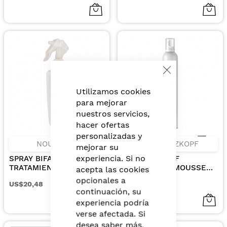
Close
Cookie
Bar
Utilizamos cookies
para mejorar
nuestros servicios,
hacer ofertas
personalizadas y
NOUVELLE
SCHWARZKOPF
mejorar su
experiencia. Si no
SPRAY BIFASICO
SCHWARZKOPF
TRATAMIENTO
SILHOUETTE MOUSSE
acepta las cookies
REVITALIZANTE 150ML
FLEXIBLE HOLD 500ML.
opcionales a
US$20,48
US$39,00
continuación, su
experiencia podría
verse afectada. Si
desea saber más,