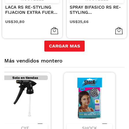
LACA RS RE-STYLING
SPRAY BIFASICO RS RE-
FIJACION EXTRA FUERTE
STYLING
500ML
RESTRUCTURANTE
US$30,80
US$25,66
250ML
CARGAR MAS
Más vendidos montero
SHOCK
RECAMIER