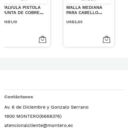
MALLA MEDIANA
SHAMPOO HYDRA
PARA CABELLO
REPAIR PARA
COLOR CAFE X 3UN
CABELLOS SECOS Y
US$2,65
US$19,52
DANADOS 1000ML
Contáctanos
Av. 6 de Diciembre y Gonzalo Serrano
1800 MONTERO(6668376)
atencionalcliente@montero.ec