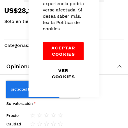
experiencia podría
Skip
US$28,24
verse afectada. Si
to
desea saber más,
the
Solo en tiendas
lea la
Política de
beginning
cookies
of
the
images
Categorías:
Rostro
,
Maquillaje
,
Belleza
ACEPTAR
gallery
COOKIES
Opiniones
VER
COOKIES
Su valoración
Precio
1
2
3
4
5
Calidad
star
stars
stars
stars
stars