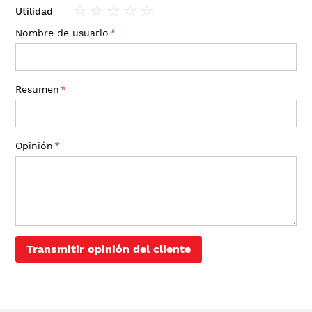
1
2
3
4
5
Utilidad
star
stars
stars
stars
stars
1
2
3
4
5
Nombre de usuario
star
stars
stars
stars
stars
Resumen
Opinión
Transmitir opinión del cliente