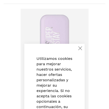
Skip
to
the
end
of
the
images
gallery
Close
Cookie
Bar
Utilizamos cookies
para mejorar
nuestros servicios,
hacer ofertas
personalizadas y
mejorar su
experiencia. Si no
acepta las cookies
opcionales a
continuación, su