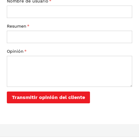
Nombre de usuario
star
stars
stars
stars
stars
Resumen
Opinión
Transmitir opinión del cliente