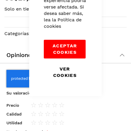
experiencia podría
the
verse afectada. Si
Solo en tiendas
beginning
desea saber más,
of
lea la
Política de
the
cookies
images
Categorías:
Rostro
,
Maquillaje
,
Belleza
gallery
ACEPTAR
COOKIES
Opiniones
VER
COOKIES
Su valoración
Precio
1
2
3
4
5
Calidad
star
stars
stars
stars
stars
1
2
3
4
5
Utilidad
star
stars
stars
stars
stars
1
2
3
4
5