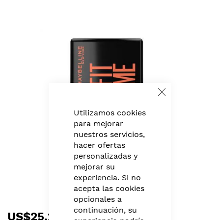
Skip
to
the
end
of
the
images
gallery
Close
Cookie
Bar
Utilizamos cookies
para mejorar
nuestros servicios,
hacer ofertas
personalizadas y
mejorar su
experiencia. Si no
acepta las cookies
opcionales a
Skip
continuación, su
US$25,20
to