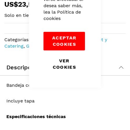
US$23,53
to
desea saber más,
the
lea la
Política de
Solo en tiendas
beginning
cookies
of
the
images
ACEPTAR
Categorías:
Calentadores de Comida
,
Buffet y
gallery
COOKIES
Catering
,
Gastronomía
VER
Descripción
COOKIES
Bandeja con tapa 1/3
Incluye tapa
Especificaciones técnicas