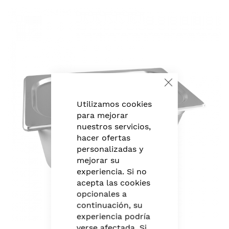
Skip
to
the
end
of
the
images
Close
gallery
Cookie
Bar
Utilizamos cookies
para mejorar
nuestros servicios,
hacer ofertas
personalizadas y
mejorar su
experiencia. Si no
acepta las cookies
opcionales a
continuación, su
experiencia podría
Skip
verse afectada. Si