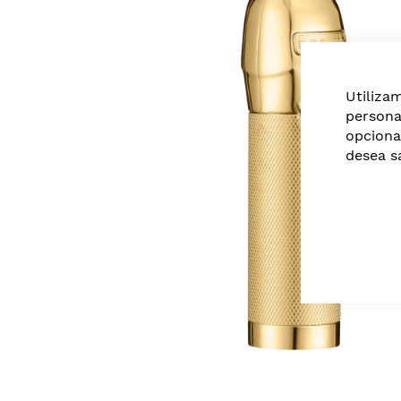
of
the
images
gallery
Utiliza
persona
opciona
desea s
Skip
to
the