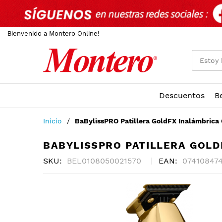
Bienvenido a Montero Online!
Descuentos
B
Ir
Inicio
BaBylissPRO Patillera GoldFX Inalámbrica 
al
contenido
BABYLISSPRO PATILLERA GOLD
SKU
BEL0108050021570
EAN
07410847
Skip
to
the
end