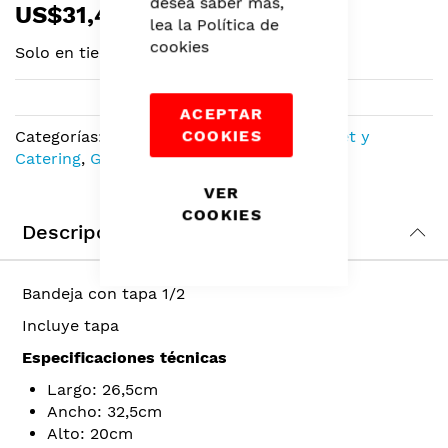
desea saber más,
US$31,43
to
lea la
Política de
the
cookies
Solo en tiendas
beginning
of
the
ACEPTAR
images
COOKIES
Categorías:
Calentadores de Comida
,
Buffet y
gallery
Catering
,
Gastronomía
VER
COOKIES
Descripción
Bandeja con tapa 1/2
Incluye tapa
Especificaciones técnicas
Largo: 26,5cm
Ancho: 32,5cm
Alto: 20cm