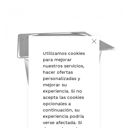
Skip
to
the
end
of
the
images
Close
Cookie
gallery
Bar
Utilizamos cookies
para mejorar
nuestros servicios,
hacer ofertas
personalizadas y
mejorar su
experiencia. Si no
acepta las cookies
opcionales a
continuación, su
experiencia podría
verse afectada. Si
Skip