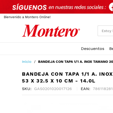
Bienvenido a Montero Online!
Descuentos
B
Ir
Inicio
BANDEJA CON TAPA 1/1 A. INOX TAMANO 20.87
al
contenido
BANDEJA CON TAPA 1/1 A. INOX
53 X 32.5 X 10 CM - 14.0L
SKU
GAS0201020017126
EAN
78611828
Skip
to