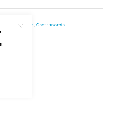
uffet y Catering
,
Gastronomía
Close
s
Cookie
Bar
s
Si