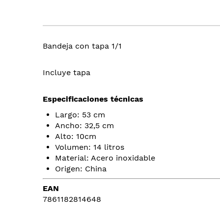
to
the
beginning
of
the
Bandeja con tapa 1/1
images
gallery
Incluye tapa
Especificaciones técnicas
Largo: 53 cm
Ancho: 32,5 cm
Alto: 10cm
Volumen: 14 litros
Material: Acero inoxidable
Origen: China
EAN
7861182814648