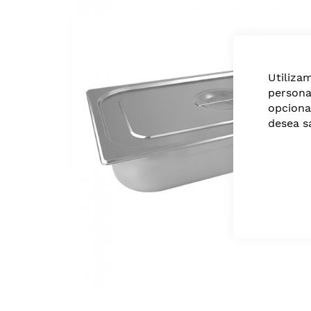
the
end
of
the
images
Utiliza
gallery
persona
opciona
desea s
Skip